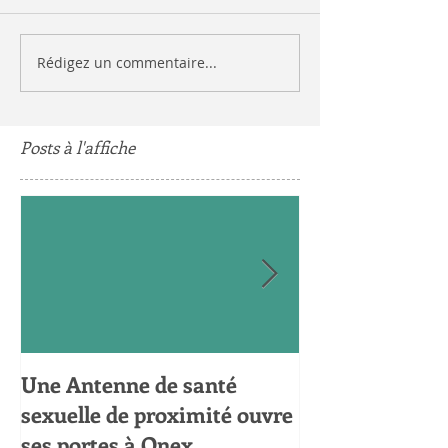
Rédigez un commentaire...
Posts à l'affiche
Une Antenne de santé
Uni-es par nos
sexuelle de proximité ouvre
engagé-es pou
ses portes à Onex