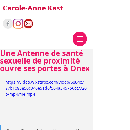
Carole-Anne Kast
Une Antenne de santé
sexuelle de proximité
ouvre ses portes à Onex
https://video.wixstatic.com/video/6884c7_
87b1085850c346e5ad6f564a345756cc/720
p/mp4/file.mp4