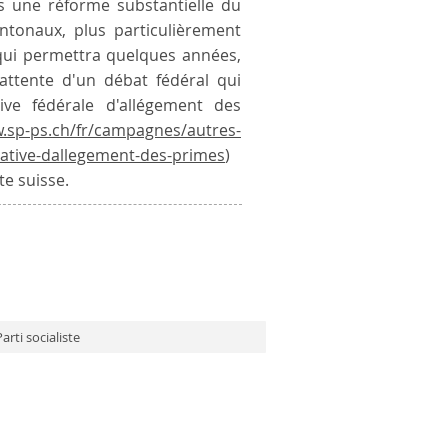
s une réforme substantielle du
ntonaux, plus particulièrement
 qui permettra quelques années,
'attente d'un débat fédéral qui
ative fédérale d'allégement des
w.sp-ps.ch/fr/campagnes/autres-
iative-dallegement-des-primes
)
te suisse.
arti socialiste