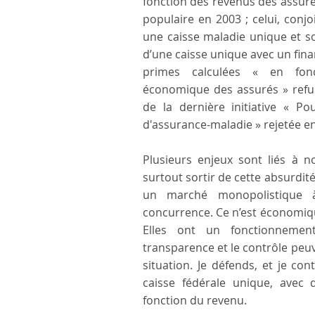
fonction des revenus des assuré
populaire en 2003 ; celui, conjoi
une caisse maladie unique et so
d’une caisse unique avec un fin
primes calculées « en fon
économique des assurés » refus
de la dernière initiative « P
d'assurance-maladie » rejetée e
Plusieurs enjeux sont liés à n
surtout sortir de cette absurdit
un marché monopolistique 
concurrence. Ce n’est économi
Elles ont un fonctionnement 
transparence et le contrôle peuv
situation. Je défends, et je co
caisse fédérale unique, avec 
fonction du revenu.