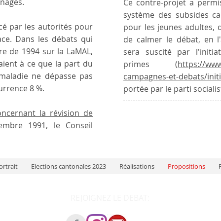
nages.
Ce contre-projet a permi
système des subsides ca
cé par les autorités pour
pour les jeunes adultes,
ace. Dans les débats qui
de calmer le débat, en l
re de 1994 sur la LaMAL,
sera suscité par l'initi
aient à ce que la part du
primes (
https://ww
-maladie ne dépasse pas
campagnes-et-debats/init
urrence 8 %.
portée par le parti socialis
ncernant la révision de
vembre 1991
, le Conseil
ortrait
Elections cantonales 2023
Réalisations
Propositions
P
REJOIGNEZ LE DEBAT: