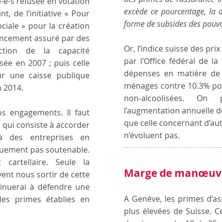
-e-s refusée en votation
excède ce pourcentage, la d
nt, de l’initiative « Pour
forme de subsides des pouvoi
ciale » pour la création
ancement assuré par des
Or, l’indice suisse des pri
ction de la capacité
par l’Office fédéral de la
ée en 2007 ; puis celle
dépenses en matière de
our une caisse publique
ménages contre 10.3% pour
n 2014.
non-alcoolisées. On
l’augmentation annuelle de 
os engagements. Il faut
que celle concernant d’au
é qui consiste à accorder
n’évoluent pas.
à des entreprises en
quement pas soutenable.
cartellaire. Seule la
Marge de manœuvr
ent nous sortir de cette
ntinuerai à défendre une
A Genève, les primes d’a
des primes établies en
plus élevées de Suisse. C