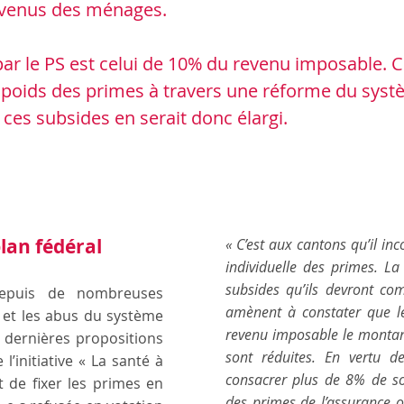
revenus des ménages.
ar le PS est celui de 10% du revenu imposable. 
le poids des primes à travers une réforme du sys
 ces subsides en serait donc élargi.
Assurance-maladie
lan fédéral
« C’est aux cantons qu’il i
individuelle des primes. La
subsides qu’ils devront com
depuis de nombreuses
amènent à constater que l
 et les abus du système
revenu imposable le montant
 dernières propositions
sont réduites. En vertu 
l’initiative « La santé à
consacrer plus de 8% de s
 de fixer les primes en
des primes de l’assurance o