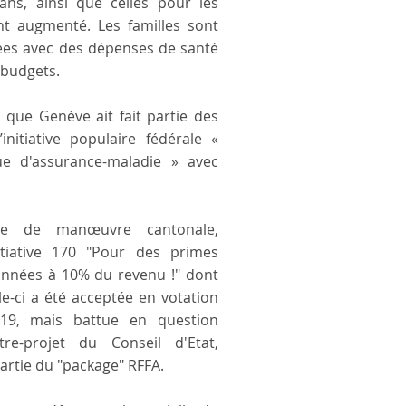
ns, ainsi que celles pour les
nt augmenté. Les familles sont
ées avec des dépenses de santé
 budgets.
 que Genève ait fait partie des
initiative populaire fédérale «
e d'assurance-maladie » avec
rge de manœuvre cantonale,
initiative 170 "Pour des primes
onnées à 10% du revenu !" dont
lle-ci a été acceptée en votation
19, mais battue en question
re-projet du Conseil d'Etat,
rtie du "package" RFFA.