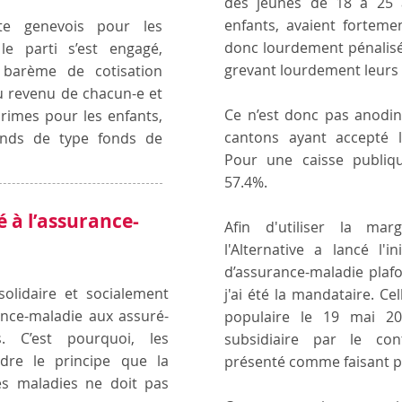
des jeunes de 18 à 25 a
enfants, avaient forteme
te genevois pour les
donc lourdement pénalis
le parti s’est engagé,
grevant lourdement leurs
barème de cotisation
du revenu de chacun-e et
Ce n’est donc pas anodin
rimes pour les enfants,
cantons ayant accepté l’
onds de type fonds de
Pour une caisse publiqu
57.4%.
 à l’assurance-
Afin d'utiliser la ma
l'Alternative a lancé l'
d’assurance-maladie plaf
olidaire et socialement
j'ai été la mandataire. Ce
ance-maladie aux assuré-
populaire le 19 mai 20
. C’est pourquoi, les
subsidiaire par le cont
ndre le principe que la
présenté comme faisant pa
es maladies ne doit pas