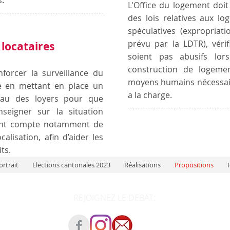
s.
L'Office du logement doi
des lois relatives aux lo
spéculatives (expropriat
prévu par la LDTR), véri
 locataires
soient pas abusifs lo
construction de logemen
forcer la surveillance du
moyens humains nécessaires
 en mettant en place un
a la charge.
veau des loyers pour que
seigner sur la situation
enant compte notamment de
calisation, afin d’aider les
its.
ortrait
Elections cantonales 2023
Réalisations
Propositions
P
REJOIGNEZ LE DEBAT: