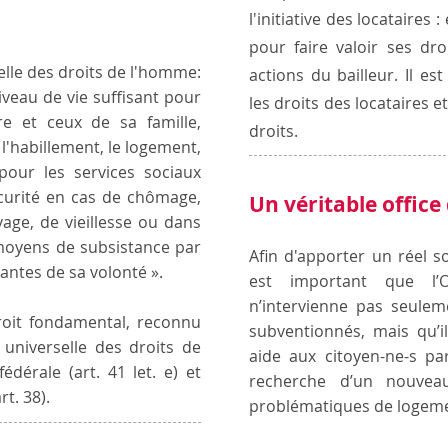
l'initiative des locataires :
pour faire valoir ses dro
selle des droits de l'homme:
actions du bailleur. Il e
iveau de vie suffisant pour
les droits des locataires e
re et ceux de sa famille,
droits.
l'habillement, le logement,
pour les services sociaux
sécurité en cas de chômage,
Un véritable office
vage, de vieillesse ou dans
 moyens de subsistance par
Afin d'apporter un réel so
antes de sa volonté ».
est important que l’
n’intervienne pas seule
roit fondamental, reconnu
subventionnés, mais qu’il
universelle des droits de
aide aux citoyen-ne-s p
édérale (art. 41 let. e) et
recherche d’un nouvea
t. 38).
problématiques de logem