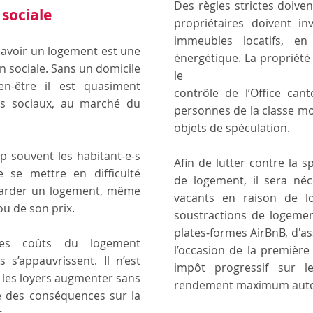
Des règles strictes doive
 sociale
propriétaires doivent in
immeubles locatifs, en
 avoir un logement est une
énergétique. La propriété 
on sociale. Sans un domicile
le
n-être il est quasiment
contrôle de l’Office can
ts sociaux, au marché du
personnes de la classe mo
objets de spéculation.
op souvent les habitant-e-s
Afin de lutter contre la s
 se mettre en difficulté
de logement, il sera néc
arder un logement, même
vacants en raison de loy
ou de son prix.
soustractions de logement
plates-formes AirBnB, d'as
es coûts du logement
l’occasion de la première
 s’appauvrissent. Il n’est
impôt progressif sur le
 les loyers augmenter sans
rendement maximum autori
e des conséquences sur la