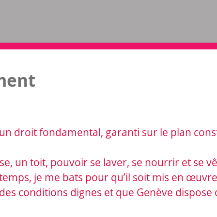
ment
un droit fondamental, garanti sur le plan cons
, un toit, pouvoir se laver, se nourrir et se v
temps, je me bats pour qu’il soit mis en œuvre
 des conditions dignes et que Genève dispose